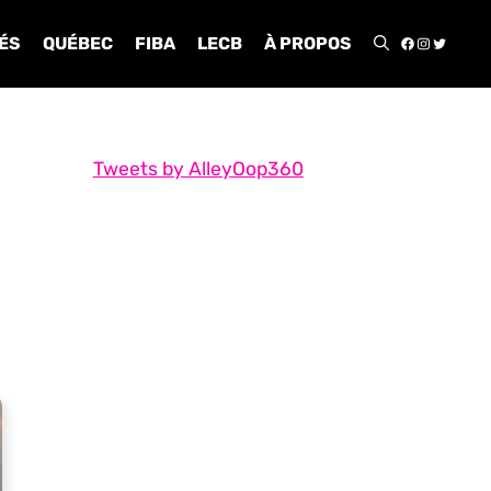
FACEBOO
INSTA
TWIT
ÉS
QUÉBEC
FIBA
LECB
À PROPOS
Tweets by AlleyOop360