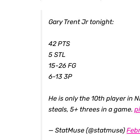
Gary Trent Jr tonight:
42 PTS
5 STL
15-26 FG
6-13 3P
He is only the 10th player in 
steals, 5+ threes in a game.
p
— StatMuse (@statmuse)
Febr