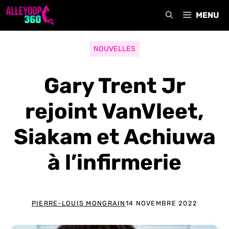
Aller
MENU
au
contenu
NOUVELLES
Gary Trent Jr
rejoint VanVleet,
Siakam et Achiuwa
à l’infirmerie
PIERRE-LOUIS MONGRAIN
14 NOVEMBRE 2022