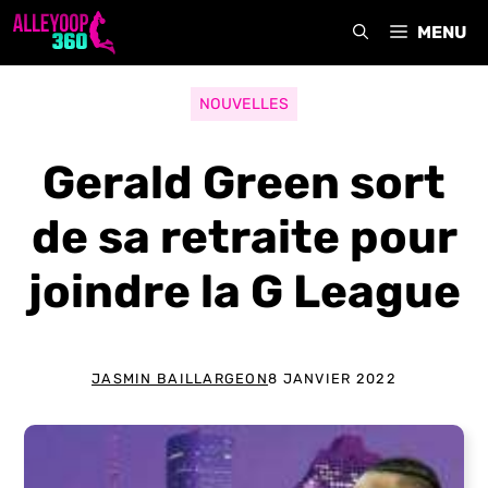
Aller
MENU
au
contenu
NOUVELLES
Gerald Green sort
de sa retraite pour
joindre la G League
JASMIN BAILLARGEON
8 JANVIER 2022