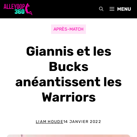
Aller
MENU
au
contenu
APRÈS-MATCH
Giannis et les
Bucks
anéantissent les
Warriors
LIAM HOUDE
14 JANVIER 2022