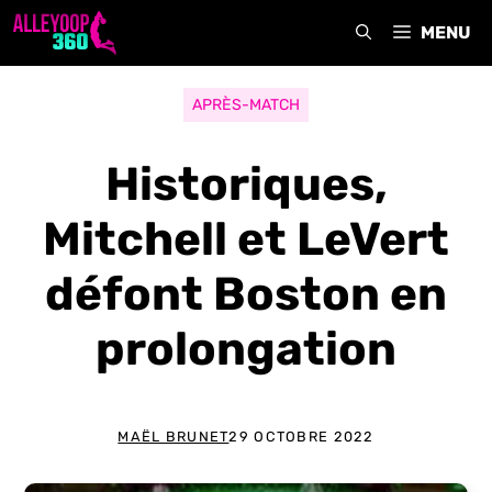
Aller
MENU
au
contenu
APRÈS-MATCH
Historiques,
Mitchell et LeVert
défont Boston en
prolongation
MAËL BRUNET
29 OCTOBRE 2022