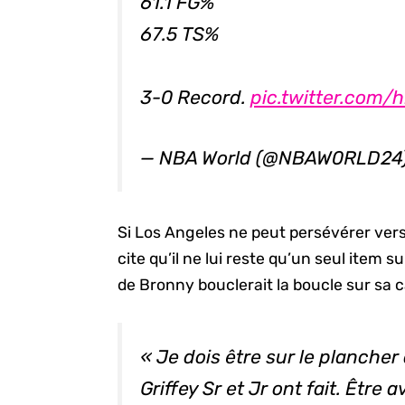
61.1 FG%
67.5 TS%
3-0 Record.
pic.twitter.com
— NBA World (@NBAW0RLD24
Si Los Angeles ne peut persévérer vers 
cite qu’il ne lui reste qu’un seul item s
de Bronny bouclerait la boucle sur sa c
« Je dois être sur le planche
Griffey Sr et Jr ont fait. Êtr