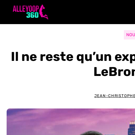
Aller
au
contenu
NOU
Il ne reste qu’un ex
LeBro
JEAN-CHRISTOPHE