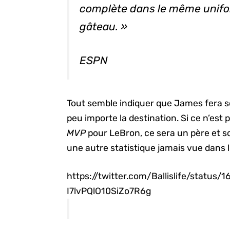
complète dans le même unifor
gâteau. »
ESPN
Tout semble indiquer que James fera so
peu importe la destination. Si ce n’es
MVP
pour LeBron, ce sera un père et so
une autre statistique jamais vue dans l
https://twitter.com/Ballislife/statu
I7lvPQlO10SiZo7R6g