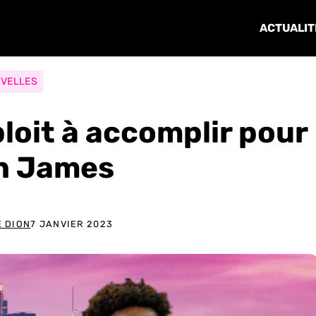
ACTUALIT
VELLES
ploit à accomplir pour
n James
 DION
7 JANVIER 2023