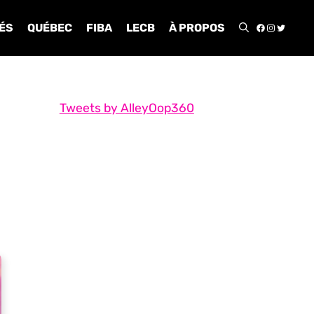
FACEBOO
INSTA
TWIT
ÉS
QUÉBEC
FIBA
LECB
À PROPOS
Tweets by AlleyOop360