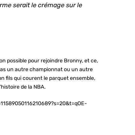
me serait le crémage sur le
n possible pour rejoindre Bronny, et ce,
t pas un autre championnat ou un autre
n fils qui courent le parquet ensemble,
’histoire de la NBA.
s/1611589050116210689?s=20&t=qOE-