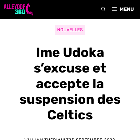
Aller
MENU
au
contenu
NOUVELLES
Ime Udoka
s’excuse et
accepte la
suspension des
Celtics
WILLIAM THÉRIAULT
23 SEPTEMBRE 2022