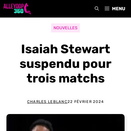
Aller
MENU
au
contenu
NOUVELLES
Isaiah Stewart
suspendu pour
trois matchs
CHARLES LEBLANC
22 FÉVRIER 2024