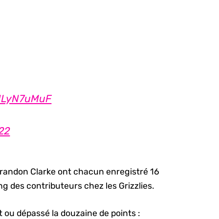
YNLyN7uMuF
22
t Brandon Clarke ont chacun enregistré 16
g des contributeurs chez les Grizzlies.
nt ou dépassé la douzaine de points :