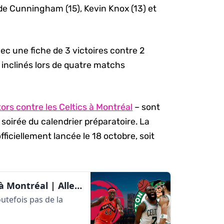
ade Cunningham (15), Kevin Knox (13) et
c une fiche de 3 victoires contre 2
t inclinés lors de quatre matchs
tors contre les Celtics à Montréal
– sont
oirée du calendrier préparatoire. La
iciellement lancée le 18 octobre, soit
La fin du calendrier préparatoire à Montréal | AlleyOop360
utefois pas de la