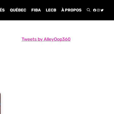
FACEBOO
INSTA
TWIT
ÉS
QUÉBEC
FIBA
LECB
À PROPOS
Tweets by AlleyOop360