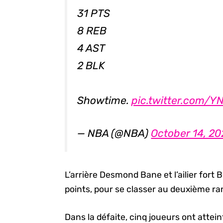
31 PTS
8 REB
4 AST
2 BLK
Showtime.
pic.twitter.com/
— NBA (@NBA)
October 14, 20
L’arrière Desmond Bane et l’ailier for
points, pour se classer au deuxième ran
Dans la défaite, cinq joueurs ont attei