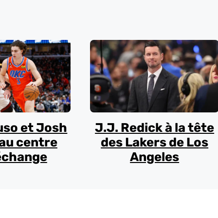
uso et Josh
J.J. Redick à la tête
au centre
des Lakers de Los
échange
Angeles