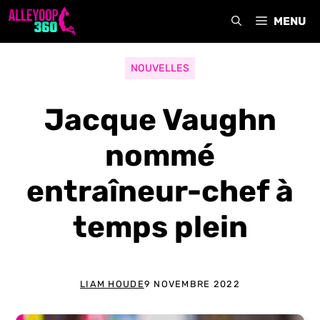
Aller
MENU
au
contenu
NOUVELLES
Jacque Vaughn
nommé
entraîneur-chef à
temps plein
LIAM HOUDE
9 NOVEMBRE 2022