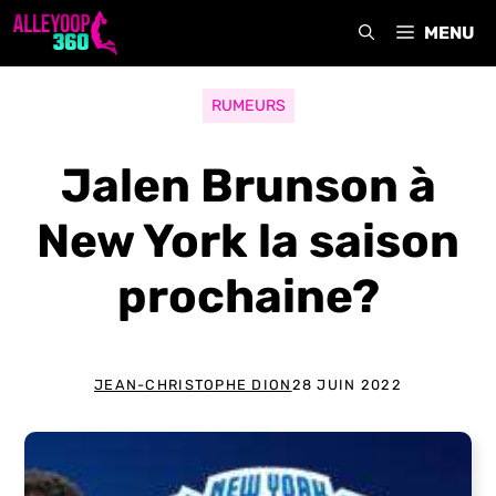
Aller
MENU
au
contenu
RUMEURS
Jalen Brunson à
New York la saison
prochaine?
JEAN-CHRISTOPHE DION
28 JUIN 2022