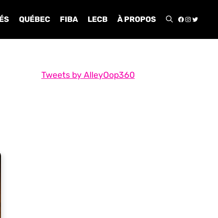
FACEBOO
INSTA
TWIT
ÉS
QUÉBEC
FIBA
LECB
À PROPOS
Tweets by AlleyOop360