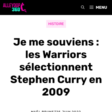
Aller
MENU
au
contenu
HISTOIRE
Je me souviens :
les Warriors
sélectionnent
Stephen Curry en
2009
MAËL BRUNET
25 JUIN 2022