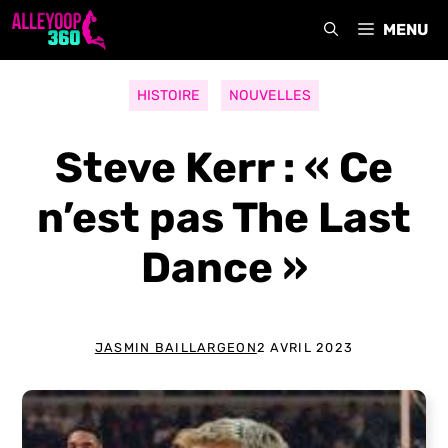
Aller
MENU
au
contenu
HISTOIRE
NOUVELLES
Steve Kerr : « Ce
n’est pas The Last
Dance »
JASMIN BAILLARGEON
2 AVRIL 2023