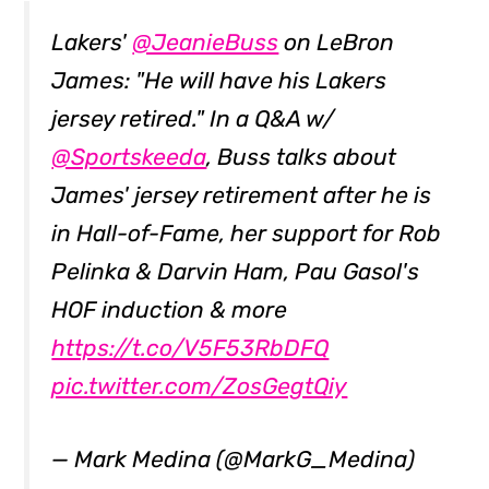
Lakers'
@JeanieBuss
on LeBron
James: "He will have his Lakers
jersey retired." In a Q&A w/
@Sportskeeda
, Buss talks about
James' jersey retirement after he is
in Hall-of-Fame, her support for Rob
Pelinka & Darvin Ham, Pau Gasol's
HOF induction & more
https://t.co/V5F53RbDFQ
pic.twitter.com/ZosGegtQiy
— Mark Medina (@MarkG_Medina)