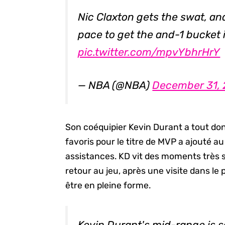
Nic Claxton gets the swat, 
pace to get the and-1 bucket 
pic.twitter.com/mpvYbhrHrY
— NBA (@NBA)
December 31, 
Son coéquipier Kevin Durant a tout donn
favoris pour le titre de MVP a ajouté a
assistances. KD vit des moments très
retour au jeu, après une visite dans le p
être en pleine forme.
Kevin Durant's mid-range is 