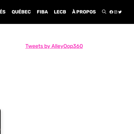
FACEBOO
INSTA
TWIT
ÉS
QUÉBEC
FIBA
LECB
À PROPOS
Tweets by AlleyOop360