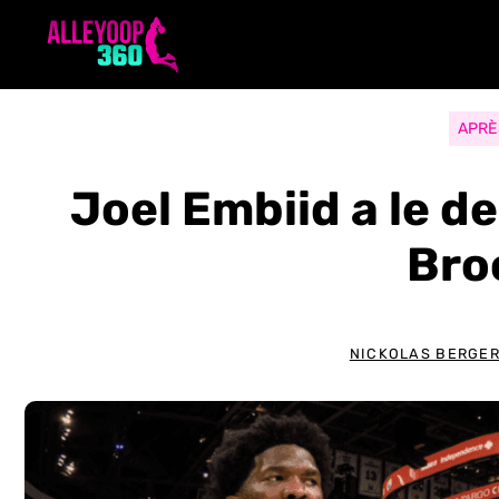
Aller
au
contenu
APRÈ
Joel Embiid a le d
Bro
NICKOLAS BERGE