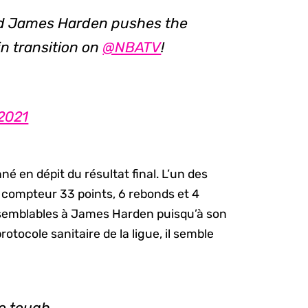
and James Harden pushes the
in transition on
@NBATV
!
2021
é en dépit du résultat final. L’un des
u compteur 33 points, 6 rebonds et 4
 semblables à James Harden puisqu’à son
rotocole sanitaire de la ligue, il semble
so tough…