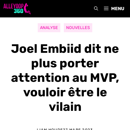
Aller
MENU
au
contenu
ANALYSE
NOUVELLES
Joel Embiid dit ne
plus porter
attention au MVP,
vouloir être le
vilain
LIAM HOUDE
27 MARS 2023