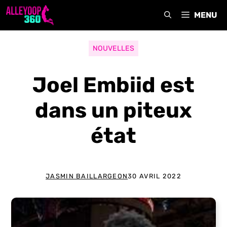
Aller
MENU
au
contenu
NOUVELLES
Joel Embiid est
dans un piteux
état
JASMIN BAILLARGEON
30 AVRIL 2022