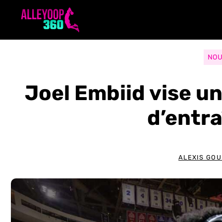
Aller
au
contenu
NOU
Joel Embiid vise u
d’entr
ALEXIS GOU