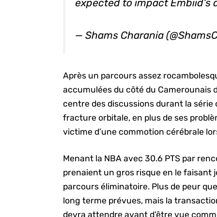
expected to impact Embiid’s av
— Shams Charania (@ShamsC
Après un parcours assez rocambolesque
accumulées du côté du Camerounais d
centre des discussions durant la série 
fracture orbitale, en plus de ses prob
victime d’une commotion cérébrale lo
Menant la NBA avec 30.6 PTS par rencon
prenaient un gros risque en le faisant 
parcours éliminatoire. Plus de peur qu
long terme prévues, mais la transact
devra attendre avant d’être vue comme