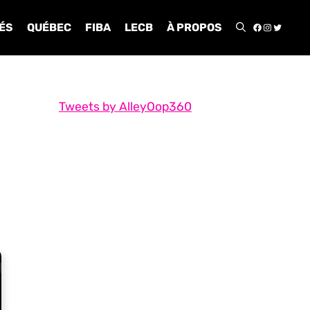
FACEBOO
INSTA
TWIT
ÉS
QUÉBEC
FIBA
LECB
À PROPOS
Tweets by AlleyOop360