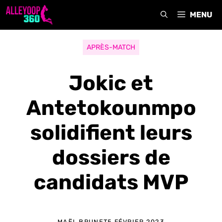
Aller
MENU
au
contenu
APRÈS-MATCH
Jokic et
Antetokounmpo
solidifient leurs
dossiers de
candidats MVP
MAËL BRUNET
5 FÉVRIER 2023