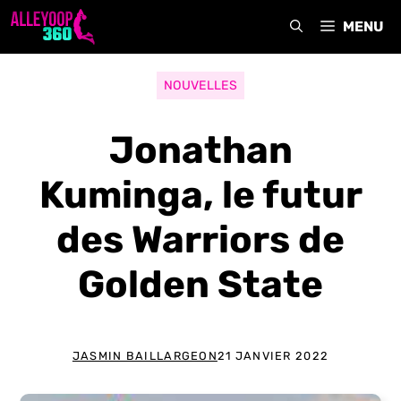
Aller
MENU
au
contenu
NOUVELLES
Jonathan
Kuminga, le futur
des Warriors de
Golden State
JASMIN BAILLARGEON
21 JANVIER 2022