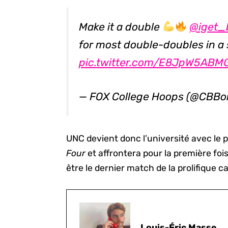
Make it a double
@iget_
for most double-doubles in a
pic.twitter.com/E8JpW5ABM
— FOX College Hoops (@CBB
UNC devient donc l’université avec le
Four
et affrontera pour la première foi
être le dernier match de la prolifique c
Louis-Éric Masse