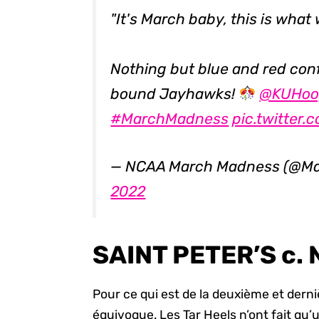
"It's March baby, this is what
Nothing but blue and red conf
bound Jayhawks!
@KUHoo
#MarchMadness
pic.twitte
— NCAA March Madness (@M
2022
SAINT PETER’S c.
Pour ce qui est de la deuxième et derniè
équivoque. Les Tar Heels n’ont fait qu