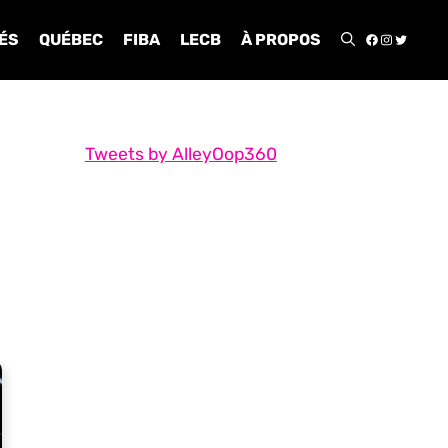
FACEBOO
INSTA
TWIT
ÉS
QUÉBEC
FIBA
LECB
À PROPOS
Tweets by AlleyOop360