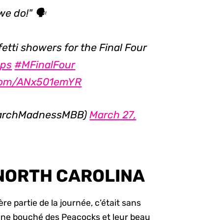
 we do!" 🗣
etti showers for the Final Four
ps
#MFinalFour
r.com/ANx501emYR
archMadnessMBB)
March 27,
 NORTH CAROLINA
re partie de la journée, c’était sans
’une bouché des Peacocks et leur beau