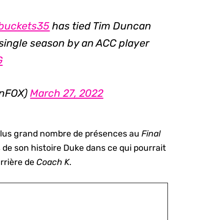
buckets35
has tied Tim Duncan
 single season by an ACC player
G
onFOX)
March 27, 2022
 plus grand nombre de présences au
Final
s de son histoire Duke dans ce qui pourrait
arrière de
Coach K
.