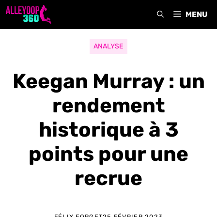
Aller
MENU
au
contenu
ANALYSE
Keegan Murray : un
rendement
historique à 3
points pour une
recrue
FÉLIX FORGET
25 FÉVRIER 2023