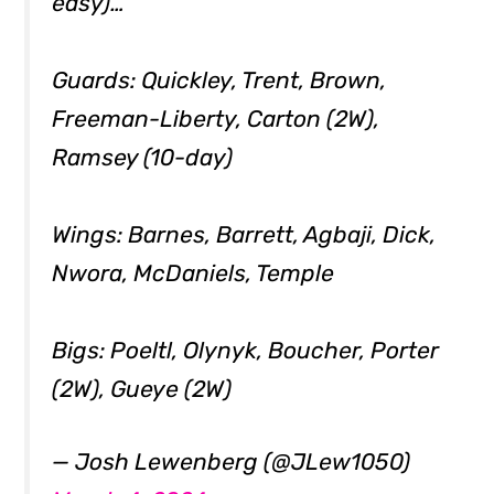
easy)…
Guards: Quickley, Trent, Brown,
Freeman-Liberty, Carton (2W),
Ramsey (10-day)
Wings: Barnes, Barrett, Agbaji, Dick,
Nwora, McDaniels, Temple
Bigs: Poeltl, Olynyk, Boucher, Porter
(2W), Gueye (2W)
— Josh Lewenberg (@JLew1050)