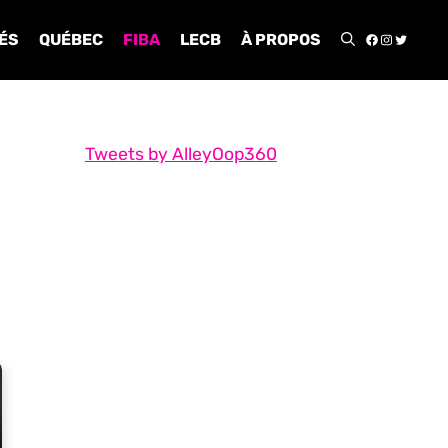
FACEBOO
INSTA
TWIT
ÉS
QUÉBEC
FIBA
LECB
À PROPOS
Tweets by AlleyOop360