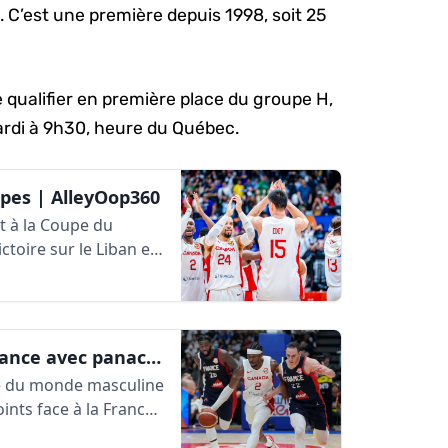
. C’est une première depuis 1998, soit 25
 qualifier en première place du groupe H,
mardi à 9h30, heure du Québec.
upes | AlleyOop360
t à la Coupe du
toire sur le Liban en
Historique : le Canada défait la France avec panache | AlleyOop360
e du monde masculine
ints face à la France,