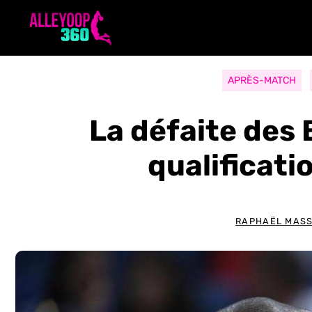
Aller
au
contenu
APRÈS-MATCH
La défaite des 
qualificat
RAPHAËL MAS