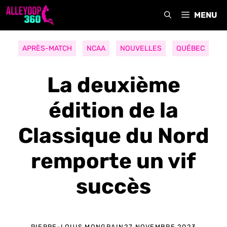
Aller
MENU
au
contenu
APRÈS-MATCH
NCAA
NOUVELLES
QUÉBEC
La deuxième
édition de la
Classique du Nord
remporte un vif
succès
PIERRE-LOUIS MONGRAIN
27 NOVEMBRE 2023