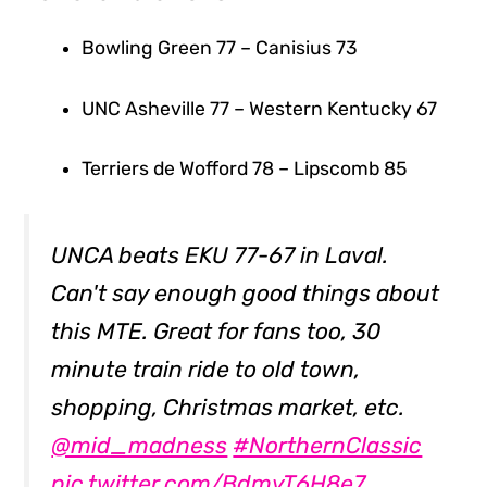
Bowling Green 77 – Canisius 73
UNC Asheville 77 – Western Kentucky 67
Terriers de Wofford 78 – Lipscomb 85
UNCA beats EKU 77-67 in Laval.
Can't say enough good things about
this MTE. Great for fans too, 30
minute train ride to old town,
shopping, Christmas market, etc.
@mid_madness
#NorthernClassic
pic.twitter.com/BdmyT6H8e7