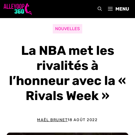
Aller
MENU
au
contenu
NOUVELLES
La NBA met les
rivalités à
l’honneur avec la «
Rivals Week »
MAËL BRUNET
18 AOÛT 2022