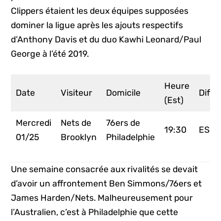
Clippers étaient les deux équipes supposées
dominer la ligue après les ajouts respectifs
d’Anthony Davis et du duo Kawhi Leonard/Paul
George à l’été 2019.
Heure
Date
Visiteur
Domicile
Diffu
(Est)
Mercredi
Nets de
76ers de
19:30
ESP
01/25
Brooklyn
Philadelphie
Une semaine consacrée aux rivalités se devait
d’avoir un affrontement Ben Simmons/76ers et
James Harden/Nets. Malheureusement pour
l’Australien, c’est à Philadelphie que cette