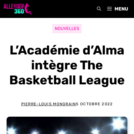
Aller
MENU
au
contenu
NOUVELLES
L’Académie d’Alma
intègre The
Basketball League
PIERRE-LOUIS MONGRAIN
5 OCTOBRE 2022