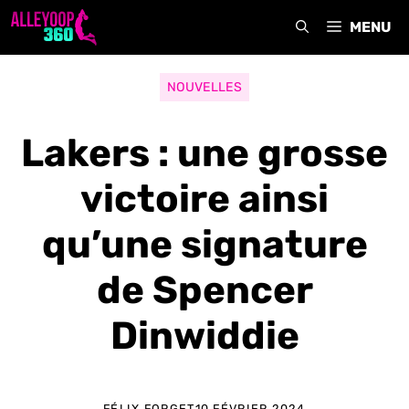
Aller
MENU
au
contenu
NOUVELLES
Lakers : une grosse
victoire ainsi
qu’une signature
de Spencer
Dinwiddie
FÉLIX FORGET
10 FÉVRIER 2024