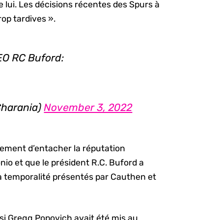
e lui. Les décisions récentes des Spurs à
rop tardives ».
EO RC Buford:
harania)
November 3, 2022
lement d’entacher la réputation
nio et que le président R.C. Buford a
et la temporalité présentés par Cauthen et
 si Gregg Popovich avait été mis au