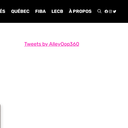
FACEBOO
INSTA
TWIT
ÉS
QUÉBEC
FIBA
LECB
À PROPOS
Tweets by AlleyOop360