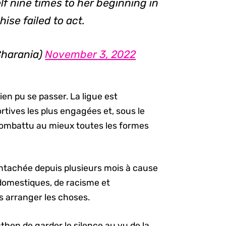
f nine times to her beginning in
se failed to act.
harania)
November 3, 2022
ien pu se passer. La ligue est
rtives les plus engagées et, sous le
 combattu au mieux toutes les formes
ntachée depuis plusieurs mois à cause
 domestiques, de racisme et
s arranger les choses.
then de garder le silence au vu de la