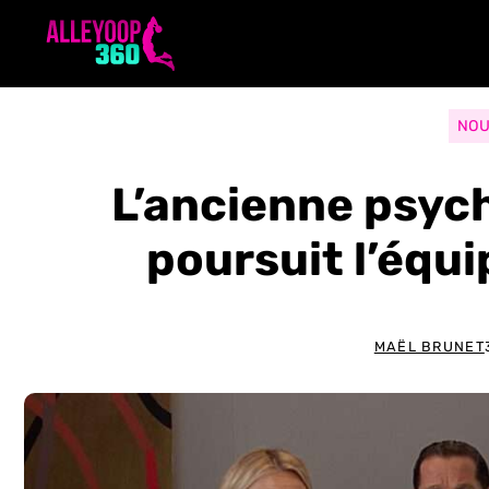
Aller
au
contenu
NOU
L’ancienne psyc
poursuit l’équ
MAËL BRUNET