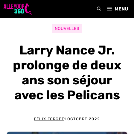
Aller
MENU
au
contenu
NOUVELLES
Larry Nance Jr.
prolonge de deux
ans son séjour
avec les Pelicans
FÉLIX FORGET
1 OCTOBRE 2022