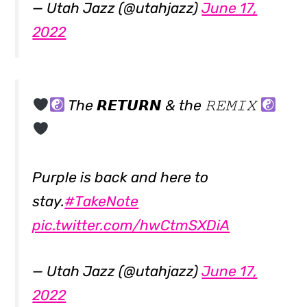
— Utah Jazz (@utahjazz)
June 17,
2022
The 𝙍𝙀𝙏𝙐𝙍𝙉 & the 𝚁𝙴𝙼𝙸𝚇
Purple is back and here to
stay.
#TakeNote
pic.twitter.com/hwCtmSXDiA
— Utah Jazz (@utahjazz)
June 17,
2022