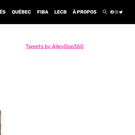
FACEBOO
INSTA
TWIT
ÉS
QUÉBEC
FIBA
LECB
À PROPOS
Tweets by AlleyOop360