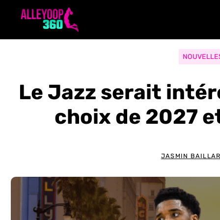
Aller
au
contenu
NOUVELLE
Le Jazz serait inté
choix de 2027 e
JASMIN BAILLA