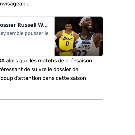
nvisageable.
Les Lakers toujours actifs sur le dossier Russell Westbrook | AlleyOop360
rley semble pousser le
A alors que les matchs de pré-saison
téressant de suivre le dossier de
aucoup d’attention dans cette saison