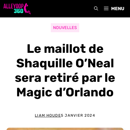
Aller
MENU
au
contenu
NOUVELLES
Le maillot de
Shaquille O’Neal
sera retiré par le
Magic d’Orlando
LIAM HOUDE
5 JANVIER 2024