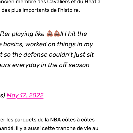
l’ancien membre des Cavaliers et du Heat a
des plus importants de l’histoire.
fter playing like
!! I hit the
e basics, worked on things in my
 so the defense couldn't just sit
ours everyday in the off season
s)
May 17, 2022
ler les parquets de la NBA côtes à côtes
andé. Il y a aussi cette tranche de vie au