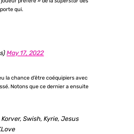
« joueur préféré » de la
superstar
des
porte qui.
s)
May 17, 2022
t eu la chance d’être coéquipiers avec
essé. Notons que ce dernier a ensuite
 Korver, Swish, Kyrie, Jesus
 KLove