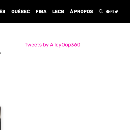
FACEBOO
INSTA
TWIT
ÉS
QUÉBEC
FIBA
LECB
À PROPOS
Tweets by AlleyOop360
r