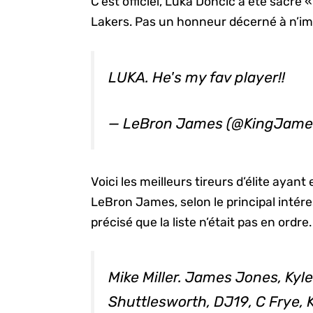
C’est officiel, Luka Doncic a été sacré 
Lakers. Pas un honneur décerné à n’im
LUKA. He's my fav player!!
— LeBron James (@KingJame
Voici les meilleurs tireurs d’élite ayan
LeBron James, selon le principal intér
précisé que la liste n’était pas en ordre.
Mike Miller. James Jones, Kyle
Shuttlesworth, DJ19, C Frye,