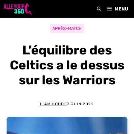
Aller
MENU
au
contenu
APRÈS-MATCH
L’équilibre des
Celtics a le dessus
sur les Warriors
LIAM HOUDE
3 JUIN 2022