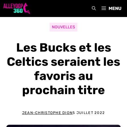
Aller
MENU
au
contenu
NOUVELLES
Les Bucks et les
Celtics seraient les
favoris au
prochain titre
JEAN-CHRISTOPHE DION
5 JUILLET 2022