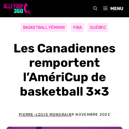
Aller
MENU
au
contenu
BASKETBALL FÉMININ
FIBA
QUÉBEC
Les Canadiennes
remportent
l’AmériCup de
basketball 3×3
PIERRE-LOUIS MONGRAIN
9 NOVEMBRE 2022