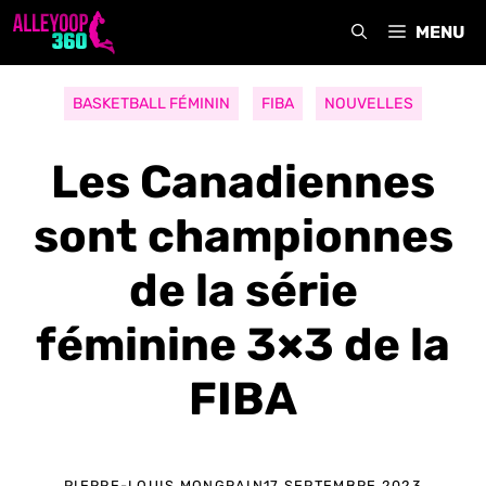
Aller
MENU
au
contenu
BASKETBALL FÉMININ
FIBA
NOUVELLES
Les Canadiennes
sont championnes
de la série
féminine 3×3 de la
FIBA
PIERRE-LOUIS MONGRAIN
17 SEPTEMBRE 2023