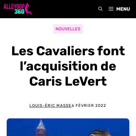
Aller
MENU
au
contenu
NOUVELLES
Les Cavaliers font
l’acquisition de
Caris LeVert
LOUIS-ÉRIC MASSE
6 FÉVRIER 2022