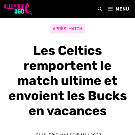
Aller
MENU
au
contenu
APRÈS-MATCH
Les Celtics
remportent le
match ultime et
envoient les Bucks
en vacances
LOUIS-ÉRIC MASSE
15 MAI 2022