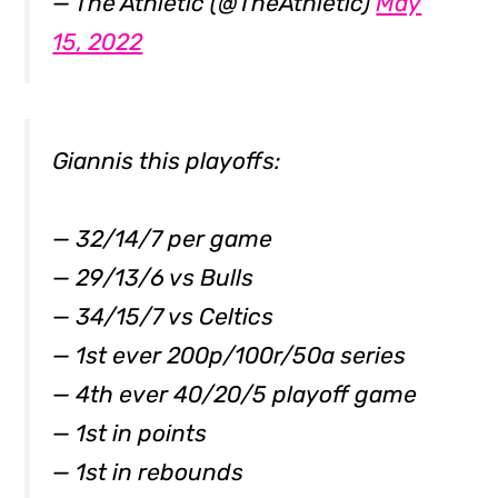
— The Athletic (@TheAthletic)
May
15, 2022
Giannis this playoffs:
— 32/14/7 per game
— 29/13/6 vs Bulls
— 34/15/7 vs Celtics
— 1st ever 200p/100r/50a series
— 4th ever 40/20/5 playoff game
— 1st in points
— 1st in rebounds