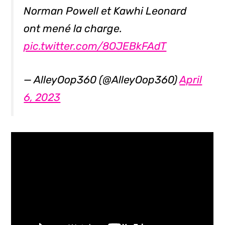
Norman Powell et Kawhi Leonard
ont mené la charge.
pic.twitter.com/8OJEBkFAdT
— AlleyOop360 (@AlleyOop360)
April
6, 2023