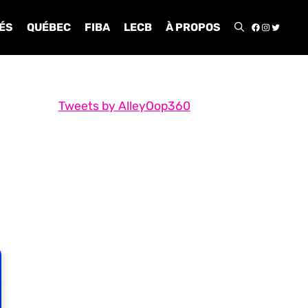
FACEBOO
INSTA
TWIT
ÉS
QUÉBEC
FIBA
LECB
À PROPOS
Tweets by AlleyOop360