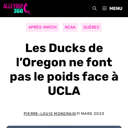
Aller
MENU
au
contenu
APRÈS-MATCH
NCAA
QUÉBEC
Les Ducks de
l’Oregon ne font
pas le poids face à
UCLA
PIERRE-LOUIS MONGRAIN
11 MARS 2023