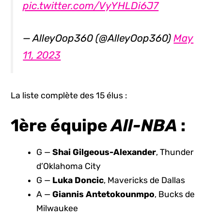
pic.twitter.com/VyYHLDi6J7
— AlleyOop360 (@AlleyOop360)
May
11, 2023
La liste complète des 15 élus :
1ère équipe
All-NBA
:
G —
Shai Gilgeous-Alexander
, Thunder
d’Oklahoma City
G —
Luka Doncic
, Mavericks de Dallas
A —
Giannis Antetokounmpo
, Bucks de
Milwaukee