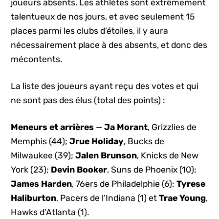
joueurs absents. Les athlètes sont extrêmement
talentueux de nos jours, et avec seulement 15
places parmi les clubs d’étoiles, il y aura
nécessairement place à des absents, et donc des
mécontents.
La liste des joueurs ayant reçu des votes et qui
ne sont pas des élus (total des points) :
Meneurs et arrières
—
Ja Morant
, Grizzlies de
Memphis (44);
Jrue Holiday
, Bucks de
Milwaukee (39);
Jalen Brunson
, Knicks de New
York (23);
Devin Booker
, Suns de Phoenix (10);
James Harden
, 76ers de Philadelphie (6);
Tyrese
Haliburton
, Pacers de l’Indiana (1) et
Trae Young
,
Hawks d’Atlanta (1).