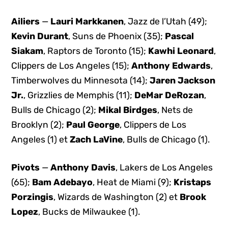
Ailiers
—
Lauri Markkanen
, Jazz de l’Utah (49);
Kevin Durant
, Suns de Phoenix (35);
Pascal
Siakam
, Raptors de Toronto (15);
Kawhi Leonard
,
Clippers de Los Angeles (15);
Anthony Edwards
,
Timberwolves du Minnesota (14);
Jaren Jackson
Jr.
, Grizzlies de Memphis (11);
DeMar DeRozan
,
Bulls de Chicago (2);
Mikal Birdges
, Nets de
Brooklyn (2);
Paul George
, Clippers de Los
Angeles (1) et
Zach LaVine
, Bulls de Chicago (1).
Pivots
—
Anthony Davis
, Lakers de Los Angeles
(65);
Bam Adebayo
, Heat de Miami (9);
Kristaps
Porzingis
, Wizards de Washington (2) et
Brook
Lopez
, Bucks de Milwaukee (1).