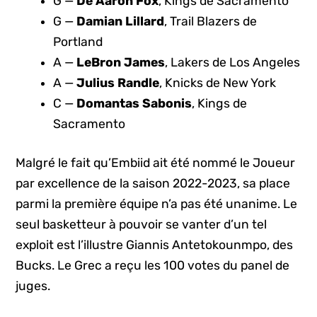
G —
De’Aaron Fox
, Kings de Sacramento
G —
Damian Lillard
, Trail Blazers de
Portland
A —
LeBron James
, Lakers de Los Angeles
A —
Julius Randle
, Knicks de New York
C —
Domantas Sabonis
, Kings de
Sacramento
Malgré le fait qu’Embiid ait été nommé le Joueur
par excellence de la saison 2022-2023, sa place
parmi la première équipe n’a pas été unanime. Le
seul basketteur à pouvoir se vanter d’un tel
exploit est l’illustre Giannis Antetokounmpo, des
Bucks. Le Grec a reçu les 100 votes du panel de
juges.