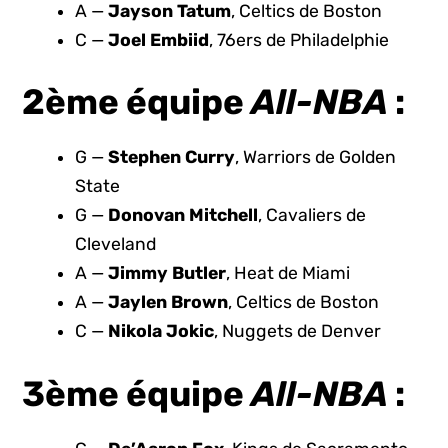
A —
Jayson Tatum
, Celtics de Boston
C —
Joel Embiid
, 76ers de Philadelphie
2ème équipe
All-NBA
:
G —
Stephen Curry
, Warriors de Golden
State
G —
Donovan Mitchell
, Cavaliers de
Cleveland
A —
Jimmy Butler
, Heat de Miami
A —
Jaylen Brown
, Celtics de Boston
C —
Nikola Jokic
, Nuggets de Denver
3ème équipe
All-NBA
: