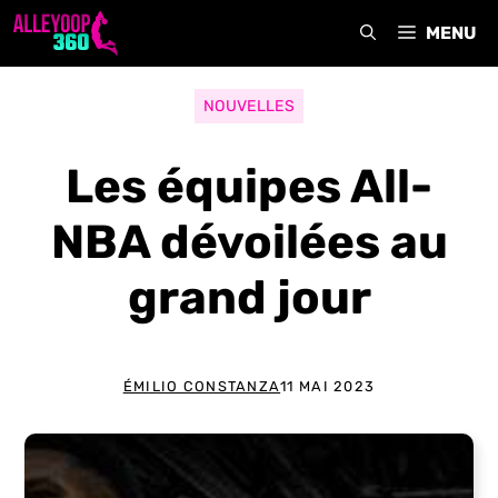
Aller
MENU
au
contenu
NOUVELLES
Les équipes All-
NBA dévoilées au
grand jour
ÉMILIO CONSTANZA
11 MAI 2023