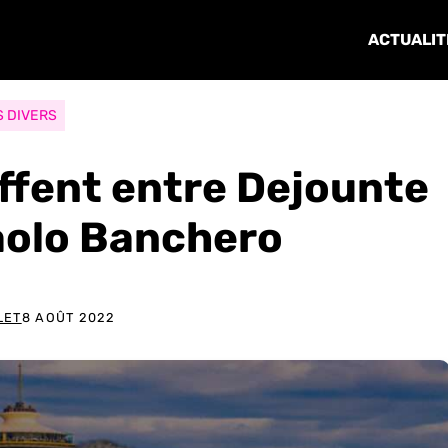
ACTUALIT
S DIVERS
uffent entre Dejounte
aolo Banchero
LET
8 AOÛT 2022