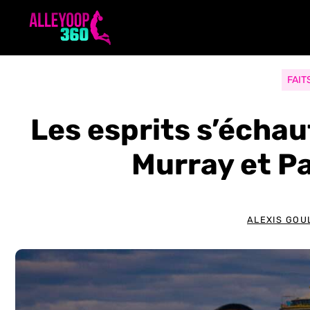
Aller
au
contenu
FAIT
Les esprits s’écha
Murray et P
ALEXIS GOU