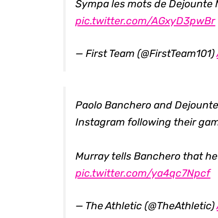
Sympa les mots de Dejounte 
pic.twitter.com/AGxyD3pwBr
— First Team (@FirstTeam101)
Paolo Banchero and Dejounte Mu
Instagram following their ga
Murray tells Banchero that he's
pic.twitter.com/ya4qc7Npcf
— The Athletic (@TheAthletic)