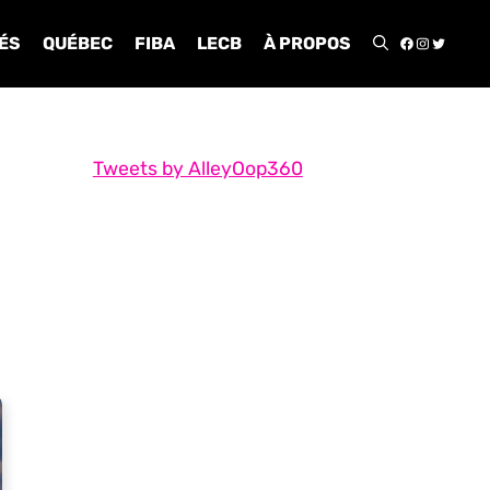
FACEBOO
INSTA
TWIT
ÉS
QUÉBEC
FIBA
LECB
À PROPOS
Tweets by AlleyOop360