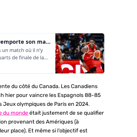
Le Canada revient de l’arrière et remporte son match face à l’Espagne | AlleyOop360
 un match où il n’y
uarts de finale de la
ente du côté du Canada. Les Canadiens
tch hier pour vaincre les Espagnols 88-85
les Jeux olympiques de Paris en 2024.
upe du monde
était justement de se qualifier
tion provenant des Amériques (à
eur place). Et même si l’objectif est