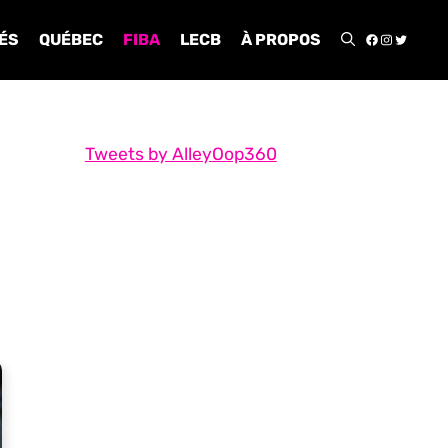
FACEBOO
INSTA
TWIT
ÉS
QUÉBEC
FIBA
LECB
À PROPOS
Tweets by AlleyOop360