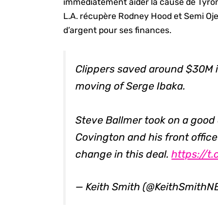
immédiatement aider la cause de Tyro
L.A. récupère Rodney Hood et Semi Oje
d’argent pour ses finances.
Clippers saved around $30M i
moving of Serge Ibaka.
Steve Ballmer took on a good
Covington and his front offic
change in this deal.
https://t
— Keith Smith (@KeithSmithN