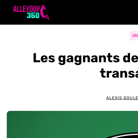
Aller
au
contenu
AN
Les gagnants de 
trans
ALEXIS GOUL