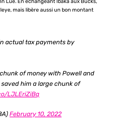
nn Lue. En échangeant Ibaka aux Bucks,
leye, mais libère aussi un bon montant
n actual tax payments by
 chunk of money with Powell and
e saved him a large chunk of
.co/LJLEriZiBq
BA)
February 10, 2022