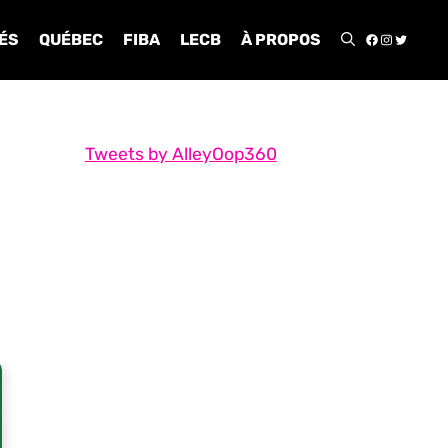
FACEBOO
INSTA
TWIT
ÉS
QUÉBEC
FIBA
LECB
À PROPOS
Tweets by AlleyOop360