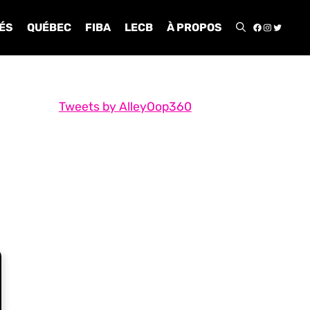
FACEBOO
INSTA
TWIT
ÉS
QUÉBEC
FIBA
LECB
À PROPOS
Tweets by AlleyOop360