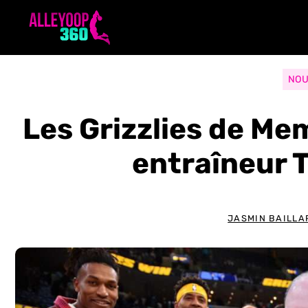
Aller
au
contenu
NOU
Les Grizzlies de Me
entraîneur 
JASMIN BAILL