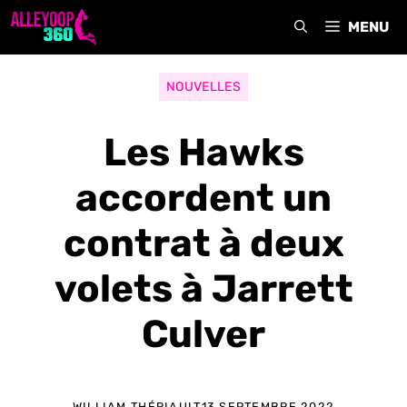
Aller
MENU
au
contenu
NOUVELLES
Les Hawks
accordent un
contrat à deux
volets à Jarrett
Culver
WILLIAM THÉRIAULT
13 SEPTEMBRE 2022